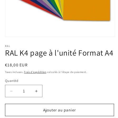
Ouvrir
le
média
RAL
RAL K4 page à l'unité Format A4
1
dans
une
fenêtre
Prix
€18,00 EUR
modale
habituel
Taxes incluses.
Frais d'expédition
calculés à l'étape de paiement.
Quantité
Réduire
Augmenter
la
la
quantité
quantité
de
de
Ajouter au panier
RAL
RAL