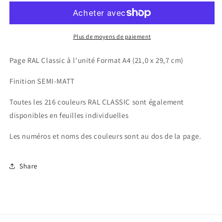
K4
K4
page
page
à
à
l&#39;unité
l&#39;unité
Plus de moyens de paiement
Format
Format
A4
A4
Page RAL Classic à l'unité Format A4 (21,0 x 29,7 cm)
Finition SEMI-MATT
Toutes les 216 couleurs RAL CLASSIC sont également
disponibles en feuilles individuelles
Les numéros et noms des couleurs sont au dos de la page.
Share