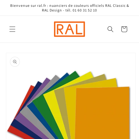
et
Bienvenue sur ral.fr : nuanciers de couleurs officiels RAL Classic &
passer
RAL Design - tél. 01 60 31 52 10
au
contenu
Panier
Passer aux
informations
produits