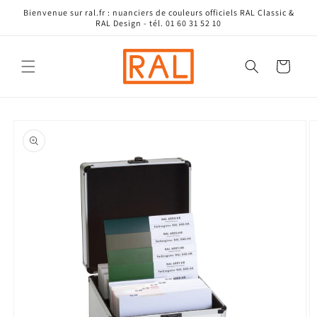
et
Bienvenue sur ral.fr : nuanciers de couleurs officiels RAL Classic &
passer
RAL Design - tél. 01 60 31 52 10
au
contenu
Panier
Passer aux
informations
produits